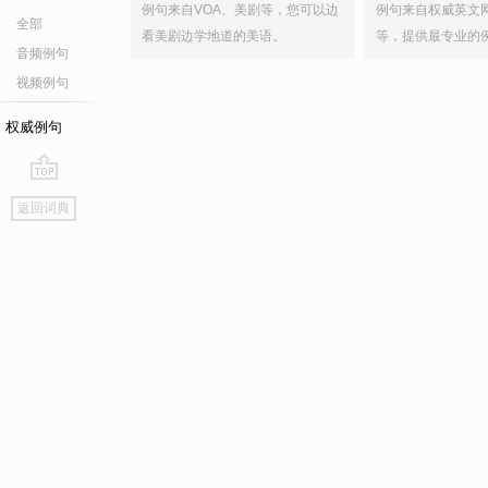
例句来自VOA、美剧等，您可以边
例句来自权威英文
全部
看美剧边学地道的美语。
等，提供最专业的
音频例句
视频例句
权威例句
go
返回词典
top