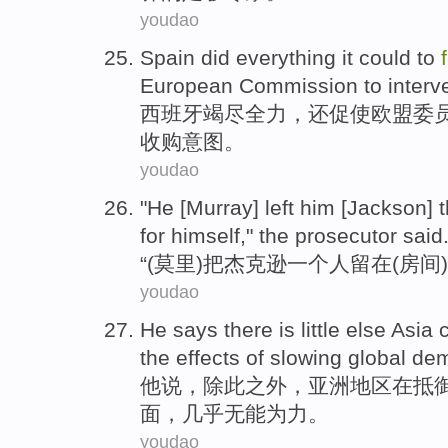
youdao
Spain
did everything
it could to
European
Commission
to inter
西班牙
竭尽
全力，还
促使
欧盟
委
收购意图。
youdao
"He [
Murray
]
left
him [
Jackson
] 
for himself," the
prosecutor
said
“(
莫
里)
把
杰克逊
一个人
留在
(房间)
youdao
He
says
there is
little
else
Asia
c
the
effects
of
slowing
global
de
他
说
，
除此之外
，
亚洲
地区
在
抵
面，
几乎
无能为力。
youdao