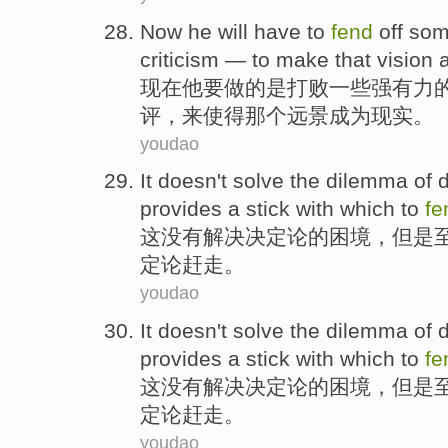
Now
he
will have
to
fend
off
so
criticism
—
to
make
that
vision
a
现在
他
要
做
的是打败
一些
强有力
评
，
来
使得
那个
远景
成为现实。
youdao
It
doesn't
solve
the
dilemma
of
provides
a
stick with
which to
fe
这
没有
解决
决定论
的
困境
，
但是
定论赶走。
youdao
It
doesn't
solve
the
dilemma
of
provides
a
stick with
which to
fe
这
没有
解决
决定论
的
困境
，
但是
定论赶走。
youdao