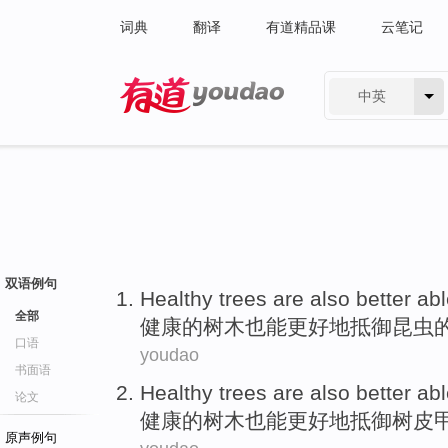
词典
翻译
有道精品课
云笔记
中英
有道 - 网易旗下搜索
双语例句
Healthy
trees
are also
better ab
全部
健康
的
树木
也
能
更好地
抵御
昆虫
口语
youdao
书面语
Healthy
trees
are also
better ab
论文
健康
的
树木
也
能
更好地
抵御
树皮
原声例句