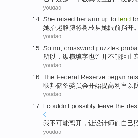
youdao
She
raised
her arm
up
to
fend
b
她
抬起
胳膊
将
树枝
从
她
眼前
挡开
youdao
So no
,
crossword
puzzles
proba
所以
，
纵横
填字
也许
并
不能
阻止
youdao
The Federal
Reserve
began
rai
联邦
储备委员会
开始
提高
利率
以
youdao
I
couldn't
possibly
leave
the des
我
不
可能
离开
，让
设计师
们自己
youdao