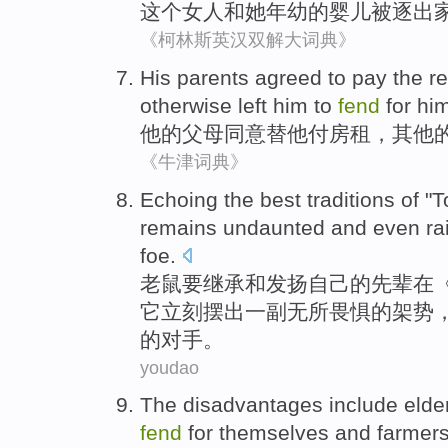
这个
女人
和
她
年幼
的
婴儿
被
逐出
《柯林斯英汉双解大词典》
His
parents
agreed to
pay
the
re
otherwise
left
him
to
fend
for
him
他
的
父母
同意
替他
付
房租
，
其他
《牛津词典》
Echoing
the
best traditions
of
"
T
remains undaunted and
even
ra
foe
.
老鼠
要继承
和
发扬
自己
的
先辈
在
它立刻摆出
一
副无所畏惧的
架势
的对手。
youdao
The disadvantages
include
elde
fend
for
themselves and
farmer