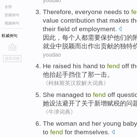
youdao
全部
Therefore
,
everyone
needs to
f
音频例句
value
contribution
that makes
t
视频例句
their
field
of
employment
.
权威例句
因此
，
每个人都
需要
保护
他们
的
就业
中
脱颖而出
作出贡献
的
独特
youdao
go
返回词典
top
He
raised his
hand
to
fend
off
th
他
抬起
手
挡住
了
那
一击
。
《柯林斯英汉双解大词典》
She
managed to
fend
off
questi
她
设法
避开
了
关于
新增
赋税
的
问
《牛津词典》
The
woman
and
her
young
bab
to
fend
for themselves.