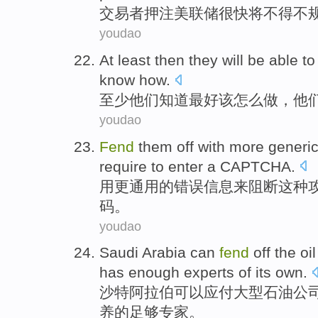
交易者
押注
美联储
很快
将
不得不
youdao
At least
then
they
will be able to
know
how
.
至少
他们
知道
最好
该
怎么
做，他
youdao
Fend
them off
with
more
generi
require to
enter
a
CAPTCHA
.
用
更
通用
的
错误
信息来
阻断这种
码
。
youdao
Saudi Arabia
can
fend
off
the
oil
has
enough
experts
of
its own
.
沙特
阿拉伯
可以
应付
大型
石油
公
养
的
足够
专家
。