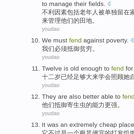
to
manage
their
fields
.
不利
因素
包括
老年人
被
单独留在
来
管理
他们
的田地。
youdao
We
must
fend
against
poverty
.
我们
必须
抵御
贫穷
。
youdao
Twelve is
old
enough
to
fend
for
十二
岁
已经足够大
来
学会
照顾
她
youdao
They
are also better
able
to
fen
他们
抵御
寄生虫的
能力
更
强。
youdao
It
was
an
extremely
cheap
plac
它不过
是
一个
极其
便宜
的
打发
饥