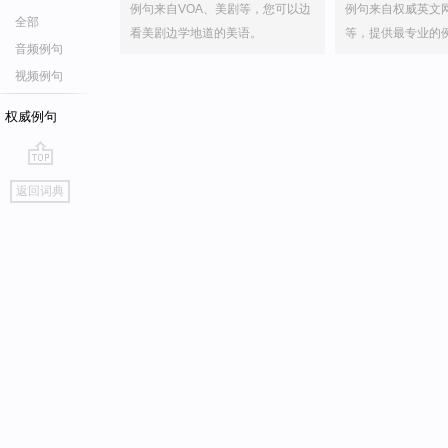
例句来自VOA、美剧等，您可以边
例句来自权威英文
全部
看美剧边学地道的美语。
等，提供最专业的
音频例句
视频例句
权威例句
go
返回词典
top