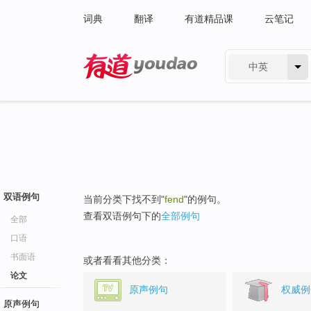
词典
翻译
有道精品课
云笔记
中英
有道 - 网易旗下搜索
双语例句
当前分类下找不到"
fend
"的例句。
查看双语例句下的
全部例句
全部
口语
书面语
或者看看其他分类：
论文
原声例句
权威例
原声例句