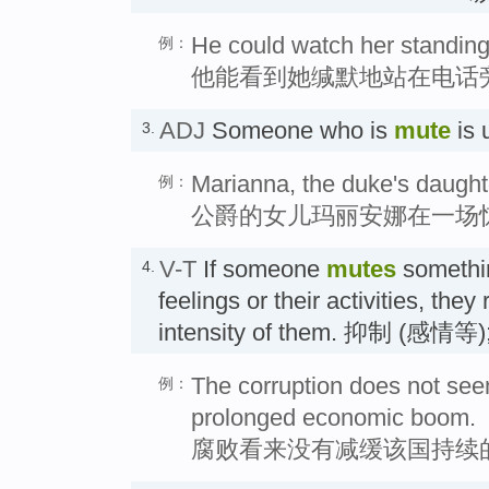
He could watch her standing
例：
他能看到她缄默地站在电话
ADJ
Someone who is
mute
is 
3.
Marianna, the duke's daught
例：
公爵的女儿玛丽安娜在一场
V-T
If someone
mutes
somethin
4.
feelings or their activities, the
intensity of them. 抑制 (
The corruption does not see
例：
prolonged economic boom.
腐败看来没有减缓该国持续