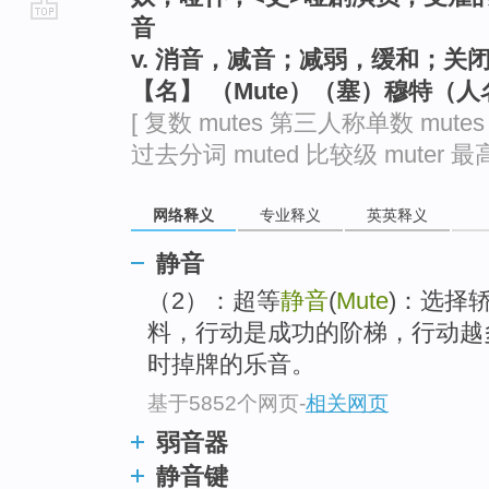
音
go
v. 消音，减音；减弱，缓和；关
top
【名】 （Mute）（塞）穆特（人
[ 复数 mutes 第三人称单数 mutes
过去分词 muted 比较级 muter 最高级
网络释义
专业释义
英英释义
静音
（2）：超等
静音
(
Mute
)：选择
料，行动是成功的阶梯，行动越
时掉牌的乐音。
基于5852个网页
-
相关网页
弱音器
静音键