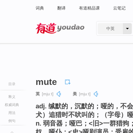
词典
翻译
有道精品课
云笔记
中英
有道 - 网易旗下搜索
mute
目录
英
[mjuːt]
美
[mjuːt]
释义
adj. 缄默的，沉默的；哑的，
权威词典
用法
犬）追猎时不吠叫的；（字母）
例句
n. 弱音器；哑巴；<旧>一群猎
奴，哑仆；<史>哑剧演员；受雇