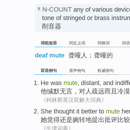
N-COUNT
any of various devic
8.
tone of stringed or brass i
削音器
词组短语
同近义词
同根词
词语
deaf mute
聋哑人；聋哑的
双语例句
原声例句
权威例句
He
was
mute
,
distant
,
and
indif
他
缄默
无言，
对人疏远
而且
冷漠
《柯林斯英汉双解大词典》
She
thought
it
better
to
mute
he
她
觉得
还是婉转
地
提出批评比较
《牛津词典》