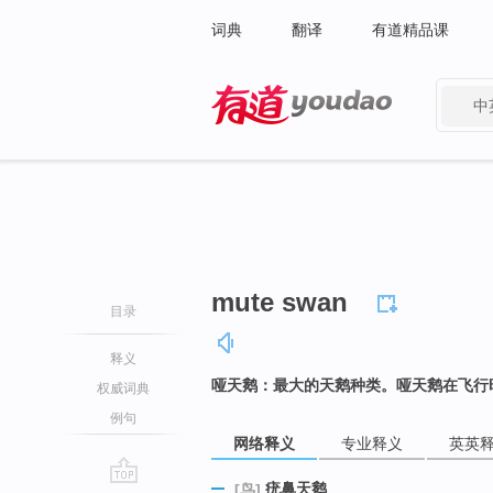
词典
翻译
有道精品课
中
有道 - 网易旗下搜索
mute swan
目录
释义
哑天鹅：最大的天鹅种类。哑天鹅在飞行
权威词典
例句
网络释义
专业释义
英英
疣鼻天鹅
[鸟]