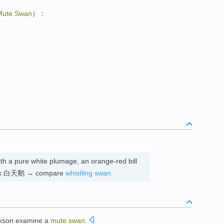
Mute Swan
）：
th a pure white plumage, an orange-red bill
 neck 白天鹅 → compare
whistling swan
kson
examine
a
mute
swan
.