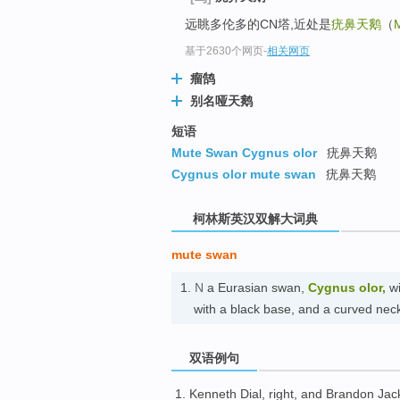
go
远眺多伦多的CN塔,近处是
疣鼻天鹅
（
top
基于2630个网页
-
相关网页
瘤鹄
别名哑天鹅
短语
Mute Swan Cygnus olor
疣鼻天鹅
Cygnus olor mute swan
疣鼻天鹅
柯林斯英汉双解大词典
mute swan
1.
N
a Eurasian swan,
Cygnus olor,
wi
with a black base, and a curved
双语例句
Kenneth
Dial
,
right
,
and
Brandon
Jac