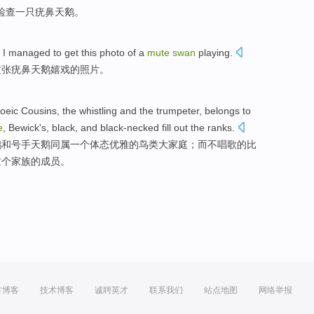
检查
一
只
疣鼻天鹅
。
t
I
managed to
get
this
photo
of
a
mute
swan
playing
.
这
张
疣鼻天鹅
嬉戏
的
照片
。
oeic
Cousins,
the
whistling
and
the
trumpeter,
belongs
to
e
, Bewick's, black,
and
black-necked fill out the ranks.
鹅
和
号手
天鹅
同属
一个
体态
优雅
的
鸟类大家庭；而不唱歌的比
这个家族的成员。
方博客
技术博客
诚聘英才
联系我们
站点地图
网络举报