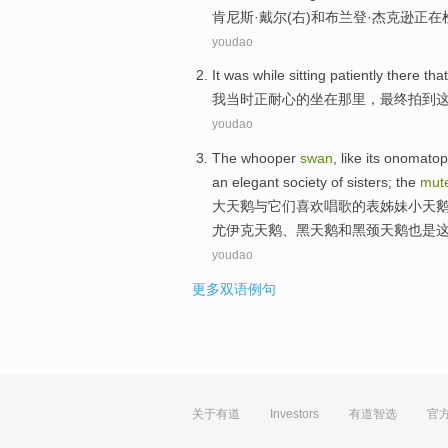
肯尼斯·
戴尔
(
右
)
和
布兰登
·
杰克逊
正在
youdao
It was
while
sitting
patiently
there
tha
我
当时
正
耐心
的
坐在
那里
，
最终
拍到
youdao
The
whooper
swan
,
like
its
onomatop
an
elegant
society
of
sisters
;
the
mut
大天鹅
与它们
喜欢
唱歌
的
表
姊妹
小天
尤伊克天鹅、
黑
天鹅和黑颈天鹅也是
youdao
更多双语例句
关于有道
Investors
有道智选
官