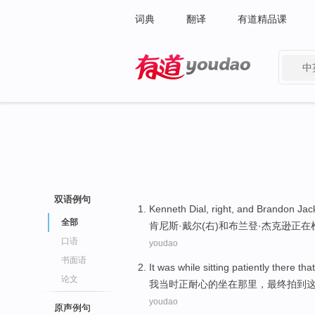
词典
翻译
有道精品课
中
有道 - 网易旗下搜索
双语例句
Kenneth
Dial
,
right
,
and
Brandon
Jac
全部
肯尼斯·
戴尔
(
右
)
和
布兰登
·
杰克逊
正在
口语
youdao
书面语
It was
while
sitting
patiently
there
tha
论文
我
当时
正
耐心
的
坐在
那里
，
最终
拍到
youdao
原声例句