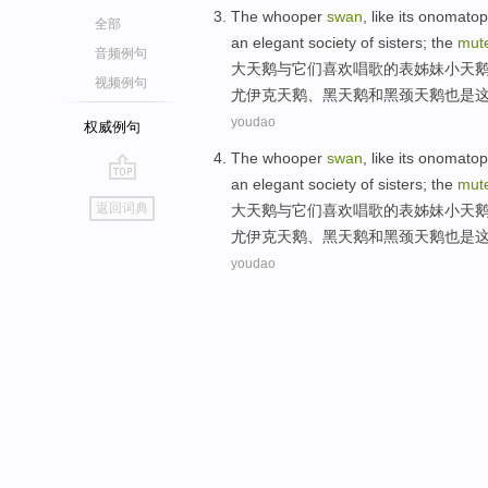
The
whooper
swan
,
like
its
onomatop
全部
an
elegant
society
of
sisters
;
the
mut
音频例句
大天鹅
与它们
喜欢
唱歌
的
表
姊妹
小天
视频例句
尤伊克天鹅、
黑
天鹅和黑颈天鹅也是
youdao
权威例句
The
whooper
swan
,
like
its
onomatop
an
elegant
society
of
sisters
;
the
mut
go
返回词典
大天鹅
与它们
喜欢
唱歌
的
表
姊妹
小天
top
尤伊克天鹅、
黑
天鹅和黑颈天鹅也是
youdao