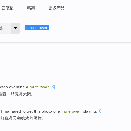
云笔记
惠惠
更多产品
英
kson
examine
a
mute
swan
.
检查
一
只
疣鼻天鹅
。
t
I
managed to
get
this
photo
of
a
mute
swan
playing
.
这
张
疣鼻天鹅
嬉戏
的
照片
。