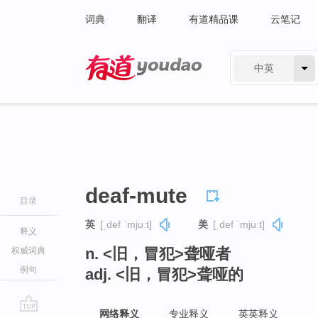
词典
翻译
有道精品课
云笔记
中英
有道 - 网易旗下搜索
deaf-mute
目录
英
[ˌdef ˈmjuːt]
美
[ˌdef ˈmjuːt]
释义
n. <旧，冒犯>聋哑者
权威词典
例句
adj. <旧，冒犯>聋哑的
网络释义
专业释义
英英释义