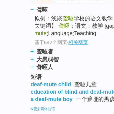
go
top
聋哑
原创：浅谈
聋哑
学校的语文教学 
关键词】
聋哑
；语文；教学 [gap=
mute
;Language;Teaching
基于642个网页
-
相关网页
聋哑者
大愚弱智
聋哑人
短语
deaf-mute child
聋哑儿童
education of blind and deaf-mut
a deaf-mute boy
一个聋哑的男
更多
网络短语