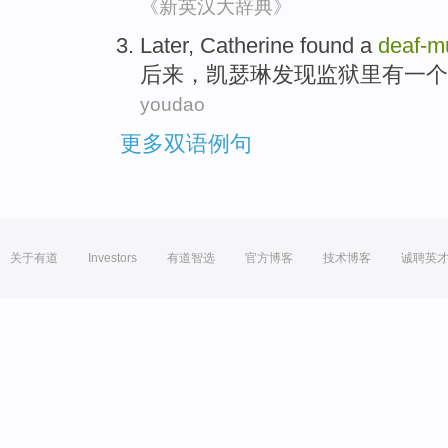
《新英汉大辞典》
Later
,
Catherine
found
a
deaf-m
后来
，
凯瑟琳
发现
监狱
里
有
一个
youdao
更多双语例句
关于有道
Investors
有道智选
官方博客
技术博客
诚聘英