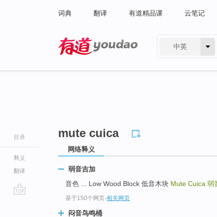
词典
翻译
有道精品课
云笔记
中英
有道 - 网易旗下搜索
mute cuica
目录
网络释义
释义
弱音吉加
翻译
音色 ... Low Wood Block 低音木块
Mute Cuica
弱
基于150个网页
-
相关网页
go
top
闷音鸟鸣桶