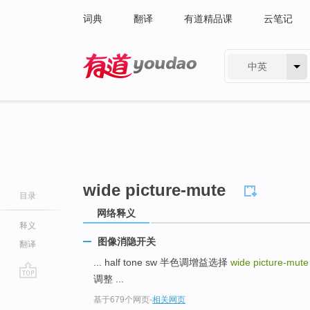
词典
翻译
有道精品课
云笔记
中英
有道 - 网易旗下搜索
wide picture-mute
目录
网络释义
释义
图像消隐开关
翻译
... half tone sw 半色调增益选择
wide picture-mut
调整 ...
go
基于679个网页
-
相关网页
top