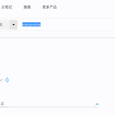
云笔记
惠惠
更多产品
英
v]
释义