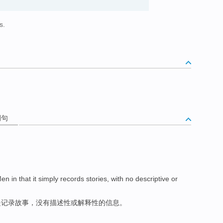
s.
例句
Men
in that
it
simply
records
stories
,
with no
descriptive
or
是
记录
故事
，
没有
描述性
或
解释性的
信息
。