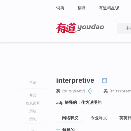
词典
翻译
有道精品课
中
有道 - 网易旗下搜索
interpretive
目录
英
[ɪnˈtɜːprətɪv]
美
[ɪnˈtɜːrprətɪ
释义
adj. 解释的；作为说明的
权威词典
用法
网络释义
专业释义
英英
例句
解释的