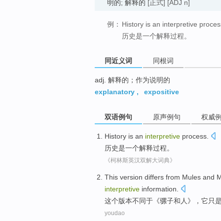
明的; 解释的
[正式]
[ADJ n]
例：
History is an interpretive proces
历史是一个解释过程。
同近义词
同根词
adj. 解释的；作为说明的
explanatory
,
expositive
双语例句
原声例句
权威
History
is
an
interpretive
process
.
历史
是
一个
解释
过程
。
《柯林斯英汉双解大词典》
This
version
differs
from
Mules
and
interpretive
information
.
这个
版本
不同
于
《
骡子
和
人
》，
它
只
youdao