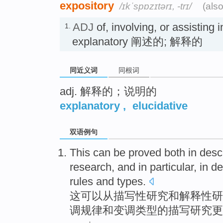
expository
/ɪkˈspɒzɪtərɪ, -trɪ/
(als
ADJ
of, involving, or assisting i
1.
explanatory 阐述的; 解释的
同近义词
同根词
adj. 解释的；说明的
explanatory
,
elucidative
双语例句
This
can be
proved
both
in
desc
research, and in
particular
, in d
rules
and
types
.
这
可以
从
描写
性
研究
和
解释性
研
调
规律
和变调
类型
的描写研究更