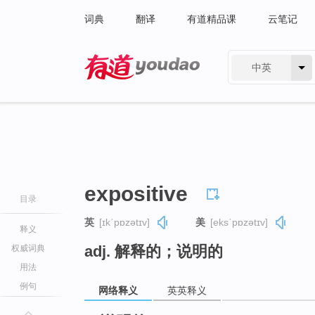
词典
翻译
有道精品课
云笔记
中英
有道 - 网易旗下搜索
expositive
目录
英
[ɪkˈpɒzətɪv]
美
[eksˈpɒzətɪv]
释义
adj. 解释的；说明的
权威词典
用法
例句
网络释义
英英释义