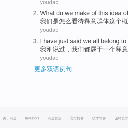
youdao
What do
we
make
of
this
idea
o
我们
是
怎么
看待释意
群体
这个
概
youdao
I
have just
said
we
all
belong to
我
刚
说过
，
我们
都
属于
一个
释意
youdao
更多双语例句
关于有道
Investors
有道智选
官方博客
技术博客
诚聘英