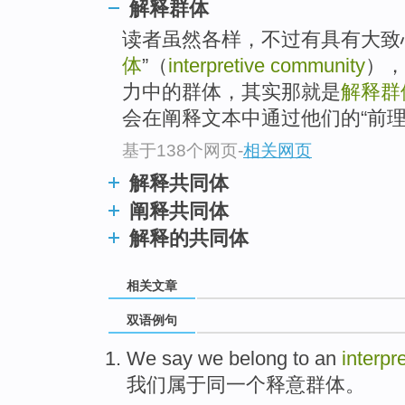
解释群体
读者虽然各样，不过有具有大致
体
”（
interpretive community
），
力中的群体，其实那就是
解释群
会在阐释文本中通过他们的“前理解
基于138个网页
-
相关网页
解释共同体
阐释共同体
解释的共同体
相关文章
双语例句
We
say we
belong to
an
interpr
我们
属于
同一个
释意群体。