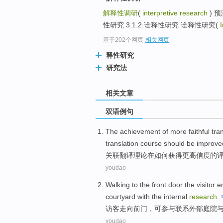
解释性调研
(
interpretive research
) 预
性研究 3.1.2:诠释性研究 诠释性研究(
基于202个网页
-
相关网页
释性研究
研究法
相关文章
双语例句
The achievement
of
more faithful
tra
translation
course
should be improve
关联
翻译
理论
在如何
获得更高信度
的
youdao
Walking to
the front door the
visitor 
courtyard
with
the internal
research
.
访客
走向
前门
，可参与
联系
外部
庭院
youdao