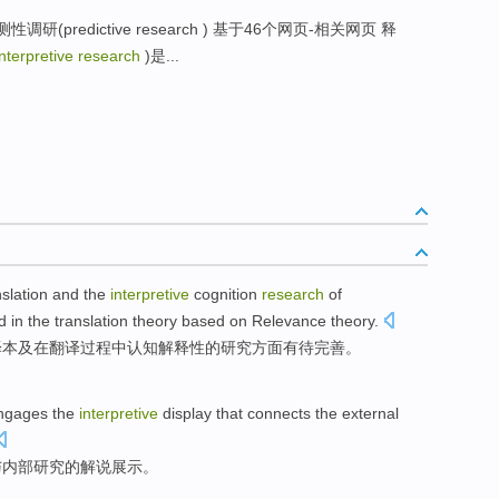
测性调研(predictive research ) 基于46个网页-相关网页 释
Interpretive research
)是...
nslation
and
the
interpretive
cognition
research
of
d
in
the
translation
theory based
on
Relevance
theory
.
译本
及
在
翻译
过程
中
认知
解释性
的
研究
方面
有待
完善。
engages
the
interpretive
display
that
connects
the external
与
内部
研究
的
解说
展示
。