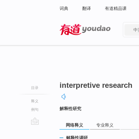
词典
翻译
有道精品课
中
有道 - 网易旗下搜索
interpretive research
目录
释义
解释性研究
例句
网络释义
专业释义
go
top
解释性调研