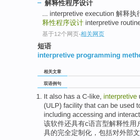
解释性程序设计
... interpretive execution 解释
释性程序设计
interpretive rout
基于12个网页
-
相关网页
短语
interpretive programming meth
相关文章
双语例句
It
also
has a C-like
,
interpretive
(
ULP
)
facility
that
can be
used 
including
accessing
and
interac
该
软件
还
具有
c
语言
型
解释性
用
具
的
完全
定制
化，
包括
对外部文