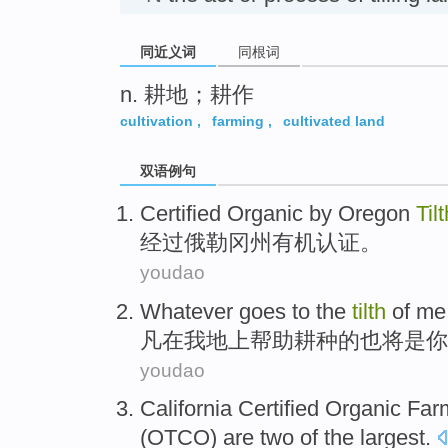
同近义词
同根词
n. 耕地；耕作
cultivation
,
farming
,
cultivated land
双语例句
Certified
Organic
by
Oregon
Tilt
经过
俄勒冈
州
有机
认证
。
youdao
Whatever goes
to
the
tilth
of
me
凡
在
我
地上
帮助耕种
的
也
将
是
你
youdao
California
Certified
Organic
Far
(OTCO)
are
two
of the
largest
.