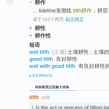
耕作
go
... tideline涨潮线
tilth
耕作
；耕层；
top
基于182个网页
-
相关网页
耕性
耕作性
短语
soil tilth
[土壤]
土壤耕性 ; 土壤
good tilth
良好耕性
soil with good tilth
有良好耕性
更多
网络短语
柯林斯英汉双解大词典
tilth
/tɪlθ/
N
the act or process of tilling
1.