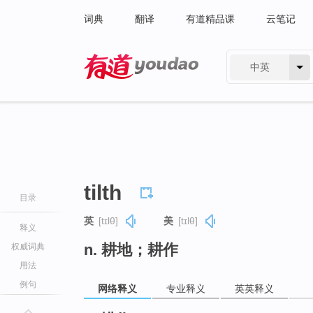
词典
翻译
有道精品课
云笔记
中英
有道 - 网易旗下搜索
tilth
目录
英
[tɪlθ]
美
[tɪlθ]
释义
n. 耕地；耕作
权威词典
用法
例句
网络释义
专业释义
英英释义