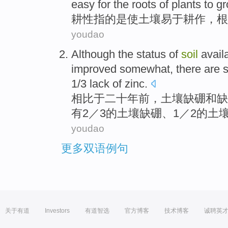
easy for the
roots
of plants to
gr
耕
性指
的
是
使
土壤
易于
耕作，
根
youdao
Although
the
status
of
soil
avail
improved somewhat
,
there
are st
1/3 lack of zinc.
相比于二十年前，
土壤
缺
硼
和
缺
有
2／3的土壤缺硼、1／2的土
youdao
更多双语例句
关于有道
Investors
有道智选
官方博客
技术博客
诚聘英