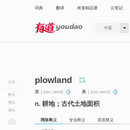
词典
翻译
有道精品课
云笔记
中英
有道 - 网易旗下搜索
plowland
目录
英
[ˈplaʊˌlænd]
美
[ˈplaʊˌlænd]
释义
n. 耕地；古代土地面积
用法
例句
网络释义
专业释义
英英释义
go