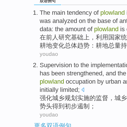
双语例句
The
main
tendency
of
plowland
was
analyzed
on
the
base
of an
data
: the
amount
of
plowland
is
在
前人
研究
基础
上
，利用国家
统
耕地
变化总体
趋势
：耕地
总量
持
youdao
Supervision
to the
implementati
has been
strengthened
, and th
plowland
occupation by urban 
initially
limited
;
强化
城乡
规划
实施
的
监督
，
城乡
势头
得到
初步
遏制；
youdao
更多双语例句