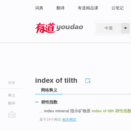
词典
翻译
有道精品课
云笔记
中英
有道 - 网易旗下搜索
index of tilth
目录
网络释义
释义
耕性指数
翻译
... index mineral 指示矿物质
index of tilth
耕性指
基于24个网页
-
相关网页
go
top