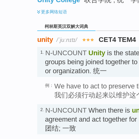
更多
网络短语
柯林斯英汉双解大词典
unity
CET4 TEM4
/ˈjuːnɪtɪ/
N-UNCOUNT
Unity
is the state
1.
groups being joined together to
or organization. 统一
We have to act to preserve th
例：
我们必须行动起来以维护这
N-UNCOUNT
When there is
un
2.
agreement and act together for 
团结; 一致