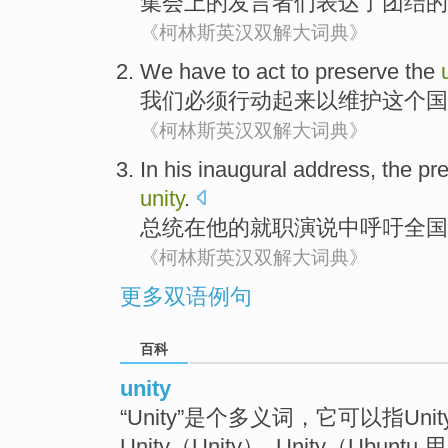
集会
上
的
发言者们
表达了
团结
的
《柯林斯英汉双解大词典》
We
have to
act
to
preserve
the
我们
必须
行动起来
以
维护
这个
国
《柯林斯英汉双解大词典》
In
his
inaugural
address,
the pr
unity
.
总统
在
他
的
就职
演说中
呼吁
全国
《柯林斯英汉双解大词典》
更多双语例句
百科
unity
“Unity”是个多义词，它可以指Un
Unity（Unity）, Unity（Ubunt