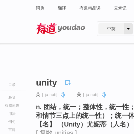
词典
翻译
有道精品课
云笔记
中英
有道 - 网易旗下搜索
unity
目录
英
[ˈjuːnəti]
美
[ˈjuːnəti]
释义
n. 团结，统一；整体性，统一
权威词典
用法
和情节三点上的统一性）；统一
例句
【名】 （Unity）尤妮蒂（人名）
百科
[ 复数 unities ]