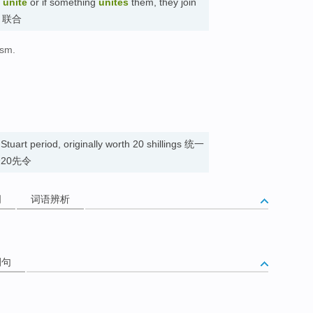
s
unite
or if something
unites
them, they join
合; 联合
ism.
。
Stuart period, originally worth 20 shillings 统一
20先令
词
词语辨析
例句