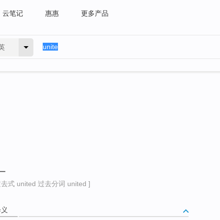
云笔记
惠惠
更多产品
英
一
去式 united 过去分词 united ]
释义