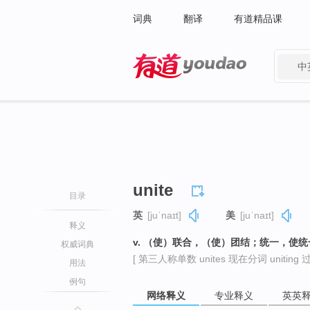
词典
翻译
有道精品课
中
有道 - 网易旗下搜索
unite
目录
英
[juˈnaɪt]
美
[juˈnaɪt]
释义
v. （使）联合，（使）团结；统一，使统
权威词典
[ 第三人称单数 unites 现在分词 uniting 过
用法
例句
网络释义
专业释义
英英