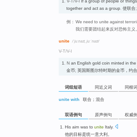
1.
V-T/V-I
If a group of people or thing
together and act as a group. 使联
例：
We need to unite against terror
我们需要团结起来反对恐怖主义
unite
/ˈjuːnaɪt, juːˈnaɪt/
V-T/V-I
1.
N
an English gold coin minted in the 
金币; 英国斯图尔特时期的金币，约合
词组短语
同近义词
同根
unite with
联合；混合
双语例句
原声例句
权威
His
aim
was
to
unite
Italy
.
他
的
目标
是
统一
意大利
。