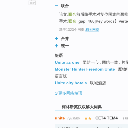
联合
go
论文:
联合
前后路手术对复位困难的颈椎
top
手术;
联合
[gap=466]Key words】Vertebra
基于1323个网页
-
相关网页
合并
统一
短语
Unite as one
团结一心 ; 团结一致 ; 片
Monster Hunter Freedom Unite
魔物猎
语言版
Unite city hotels
联城酒店
更多
网络短语
柯林斯英汉双解大词典
unite
CET4 TEM4
/ˈjuːnaɪt/
( u