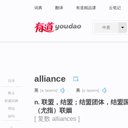
词典
翻译
有道精品课
云笔记
中英
有道 - 网易旗下搜索
alliance
目录
英
[əˈlaɪəns]
美
[əˈlaɪəns]
释义
n. 联盟，结盟；结盟团体，结
权威词典
用法
（尤指）联姻
例句
[ 复数 alliances ]