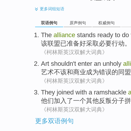
更多
词组短语
双语例句
原声例句
权威例句
The
alliance
stands
ready to
do
该
联盟
已
准备
好
采取
必要
行动。
《柯林斯英汉双解大词典》
Art
shouldn't
enter an unholy
al
艺术
不该
和
商业成为错误的
同盟
《柯林斯英汉双解大词典》
They
joined with
a
ramshackle
a
他们
加入
了
一个
其他
反叛分子
拼
《柯林斯英汉双解大词典》
更多双语例句