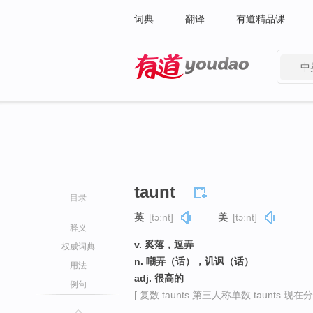
词典
翻译
有道精品课
中
有道 - 网易旗下搜索
taunt
目录
英
[tɔːnt]
美
[tɔːnt]
释义
v. 奚落，逗弄
权威词典
n. 嘲弄（话），讥讽（话）
用法
adj. 很高的
例句
[ 复数 taunts 第三人称单数 taunts 现在分词 