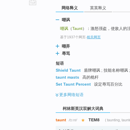
网络释义
英英释义
go
top
嘲讽
嘲讽
（
Taunt
）：激怒强盗，使敌人的
基于1937个网页
-
相关网页
嘲弄
辱骂
短语
Shield Taunt
盾牌嘲讽 ; 技能名称嘲讽 
taunt masts
高的桅杆
Set Taunt Percent
设定辱骂百分比
更多
网络短语
柯林斯英汉双解大词典
taunt
TEM8
/tɔːnt/
( taunting, taunt