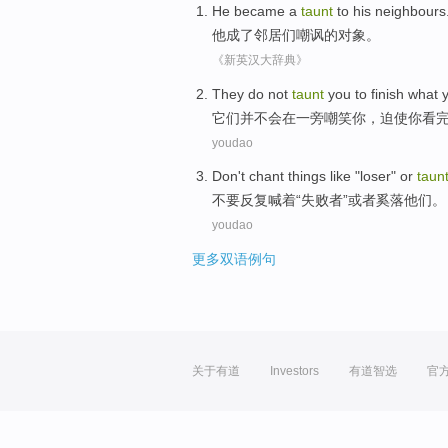
He
became a
taunt
to
his neighbours
他
成了
邻居
们
嘲讽
的对象。
《新英汉大辞典》
They
do
not
taunt
you
to
finish
what
它们
并不
会在
一旁
嘲笑
你
，迫使你看
youdao
Don't
chant
things like "
loser
"
or
taun
不要
反复喊着
“
失败者
”
或者
奚落
他们。
youdao
更多双语例句
关于有道
Investors
有道智选
官