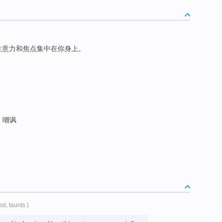
注意力和焦点集中在你身上。
; 嘲讽
ed, taunts )