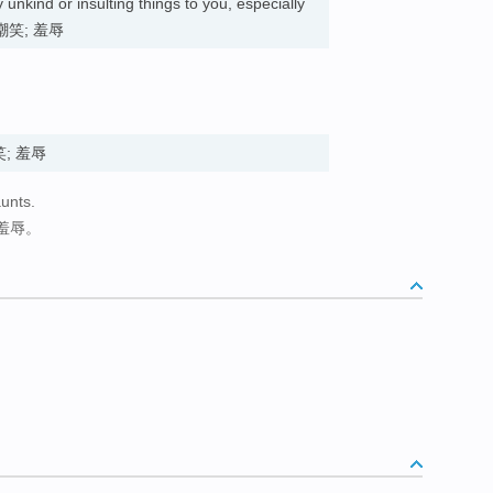
 unkind or insulting things to you, especially
s. 嘲笑; 羞辱
嘲笑; 羞辱
aunts.
羞辱。