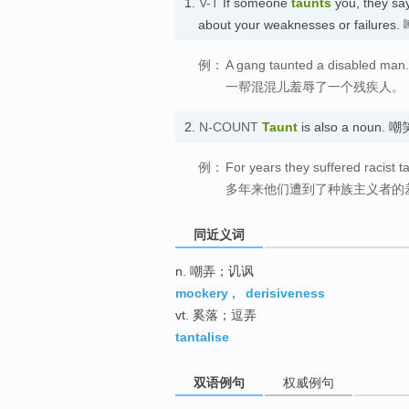
1.
V-T
If someone
taunts
you, they say
about your weaknesses or failure
例：
A gang taunted a disabled man.
一帮混混儿羞辱了一个残疾人。
2.
N-COUNT
Taunt
is also a noun. 
例：
For years they suffered racist t
多年来他们遭到了种族主义者的
同近义词
n. 嘲弄；讥讽
mockery
,
derisiveness
vt. 奚落；逗弄
tantalise
双语例句
权威例句