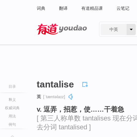
词典
翻译
有道精品课
云笔记
中英
有道 - 网易旗下搜索
tantalise
目录
英
[ˈtæntəlaɪz]
释义
v. 逗弄，招惹，使……干着急
权威词典
用法
[ 第三人称单数 tantalises 现在分词 ta
例句
去分词 tantalised ]