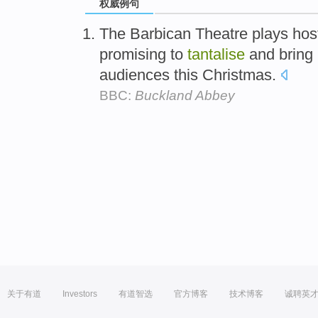
权威例句
The Barbican Theatre plays host
promising to
tantalise
and bring 
audiences this Christmas.
BBC:
Buckland Abbey
关于有道
Investors
有道智选
官方博客
技术博客
诚聘英