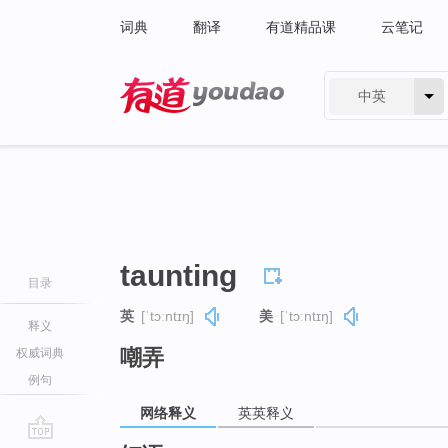
词典
翻译
有道精品课
云笔记
中英
有道 - 网易旗下搜索
taunting
目录
英
[ˈtɔːntɪŋ]
美
[ˈtɔːntɪŋ]
释义
嘲弄
权威词典
例句
网络释义
英英释义