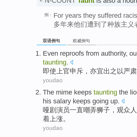
N-COUNT
Taunt
is also a no
For years they suffered racis
例：
多年来他们遭到了种族主义
双语例句
权威例句
Even
reproofs
from authority, o
taunting
.
即使
上官
申斥，亦宜出之
以
严肃
youdao
The
mime
keeps
taunting
the li
his
salary
keeps going
up
.
哑剧演员
一直
嘲弄
狮子
，
观众
人
着
上涨
。
youdao