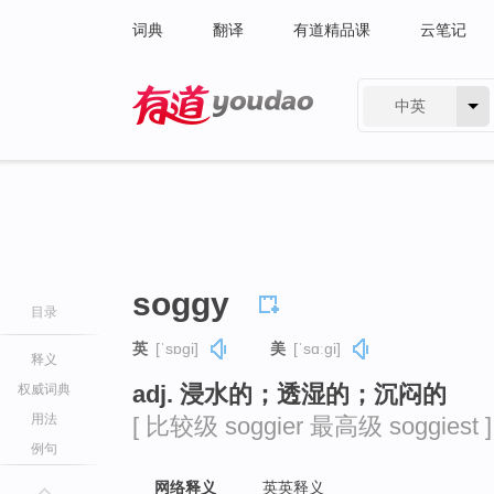
词典
翻译
有道精品课
云笔记
中英
有道 - 网易旗下搜索
soggy
目录
英
[ˈsɒɡi]
美
[ˈsɑːɡi]
释义
adj. 浸水的；透湿的；沉闷的
权威词典
用法
[ 比较级 soggier 最高级 soggiest ]
例句
网络释义
英英释义