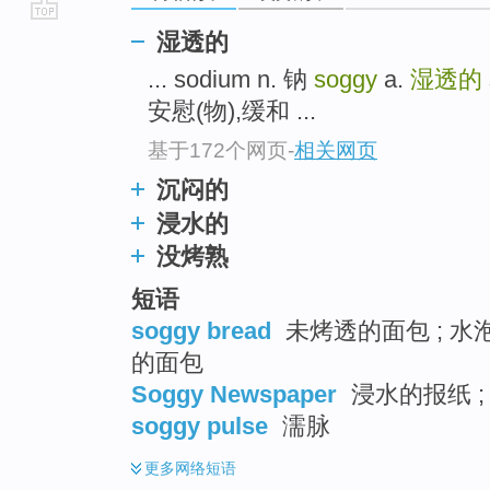
go
湿透的
top
... sodium n. 钠
soggy
a.
湿透的
安慰(物),缓和 ...
基于172个网页
-
相关网页
沉闷的
浸水的
没烤熟
短语
soggy bread
未烤透的面包 ; 水泡
的面包
Soggy Newspaper
浸水的报纸 ;
soggy pulse
濡脉
更多
网络短语