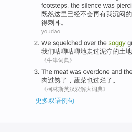
footsteps
,
the
silence
was pierc
既然
这里
已经
不会
再有
我
沉闷
的
得
刺耳。
youdao
We
squelched
over
the
soggy
g
我们
咕唧咕唧地走过泥泞
的
土地
《牛津词典》
The meat
was overdone
and th
肉
过
熟了，
蔬菜
也过烂了。
《柯林斯英汉双解大词典》
更多双语例句