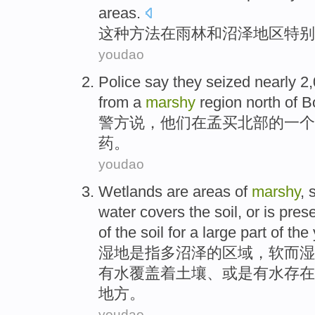
areas
.
这种
方法
在
雨林
和
沼泽
地区
特别
youdao
Police
say
they
seized
nearly
2,
from
a
marshy
region
north
of
B
警方
说
，
他们
在
孟买
北部
的
一个
药
。
youdao
Wetlands
are
areas
of
marshy
,
water
covers
the
soil
,
or
is
prese
of
the soil for a large part
of
the
湿地
是
指多
沼泽
的
区域
，软而湿
有
水
覆盖
着
土壤
、
或是
有
水
存在
地方
。
youdao