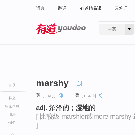
词典
翻译
有道精品课
云笔记
中英
有道 - 网易旗下搜索
marshy
目录
英
[ˈmɑːʃi]
美
[ˈmɑːrʃi]
释义
adj. 沼泽的；湿地的
权威词典
用法
[ 比较级 marshier或more marshy
例句
]