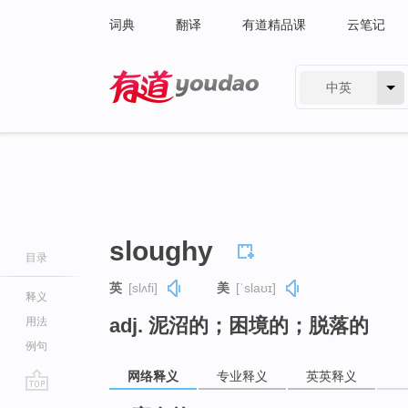
词典
翻译
有道精品课
云笔记
中英
有道 - 网易旗下搜索
sloughy
目录
英
[slʌfi]
美
[ˈslaʊɪ]
释义
adj. 泥沼的；困境的；脱落的
用法
例句
网络释义
专业释义
英英释义
go