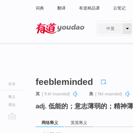
词典
翻译
有道精品课
云笔记
中英
有道 - 网易旗下搜索
feebleminded
目录
英
[ˈfiːblˈmaɪndɪd]
美
[ˈfiblˌmaɪndɪd]
释义
adj. 低能的；意志薄弱的；精神
用法
网络释义
英英释义
go
top