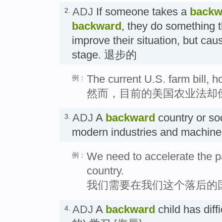
ADJ
If someone takes a
backw
2.
backward
, they do something 
improve their situation, but ca
stage. 退步的
The current U.S. farm bill, 
例：
然而，目前的美国农业法却
ADJ
A
backward
country or so
3.
modern industries and machi
We need to accelerate the p
例：
country.
我们需要在我们这个落后的
ADJ
A
backward
child has diff
4.