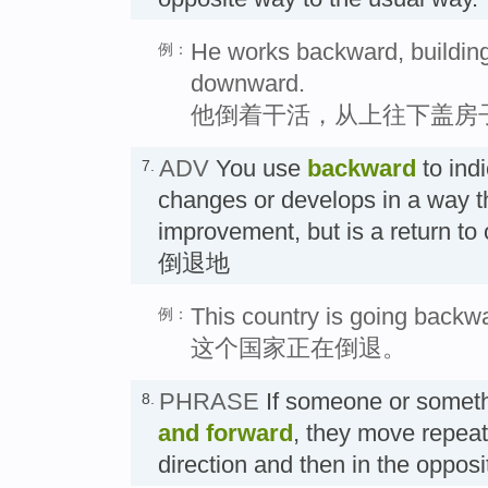
He works backward, building
例：
downward.
他倒着干活，从上往下盖房
ADV
You use
backward
to ind
7.
changes or develops in a way th
improvement, but is a return to
倒退地
This country is going backw
例：
这个国家正在倒退。
PHRASE
If someone or somet
8.
and forward
, they move repeate
direction and then in the oppo