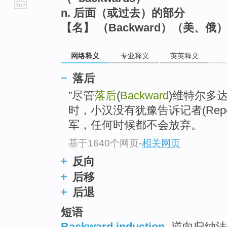
n. 后面（或过去）的部分
go
【名】 （Backward）（美、
top
网络释义
专业释义
英英释义
落后
”尽管
落后
(
Backward
)维特尔多
时，小汉没有犹豫告诉记者(Repo
军，任何时候都不会放弃。
基于1640个网页
-
相关网页
反向
后移
后退
短语
Backward induction
逆向归纳法 ;