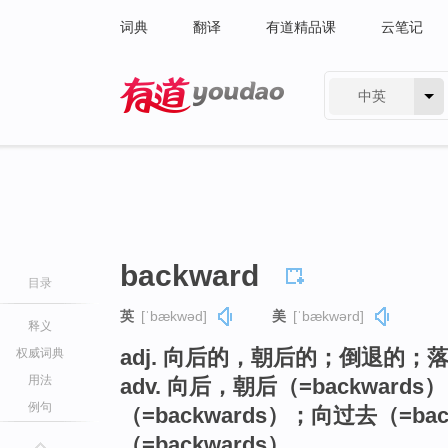
词典
翻译
有道精品课
云笔记
中英
有道 - 网易旗下搜索
backward
目录
英
[ˈbækwəd]
美
[ˈbækwərd]
释义
adj. 向后的，朝后的；倒退的；
权威词典
用法
adv. 向后，朝后（=backwar
例句
（=backwards）；向过去（=b
（=backwards）