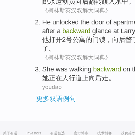
跳水
运动员
向后
翻转
跳入
水中
。
《柯林斯英汉双解大词典》
He
unlocked
the door
of
apartm
after
a
backward
glance at
Larry
他
打开
2
号公寓
的
门锁，
向后
瞥
了。
《柯林斯英汉双解大词典》
She
was walking
backward
on
她
正在
人行道
上
向后
走。
youdao
更多双语例句
关于有道
Investors
有道智选
官方博客
技术博客
诚聘英