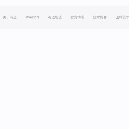
关于有道
Investors
有道智选
官方博客
技术博客
诚聘英