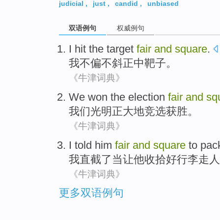
judicial
,
just
,
candid
,
unbiased
双语例句
权威例句
I
hit the
target
fair
and
square
.
我
不偏不斜正中
靶子
。
《牛津词典》
We
won the
election
fair
and
sq
我们
光明
正大地
竞选获胜
。
《牛津词典》
I
told
him
fair
and
square
to pac
我
直截了当让
他
收拾
好
行李
走人
《牛津词典》
更多双语例句