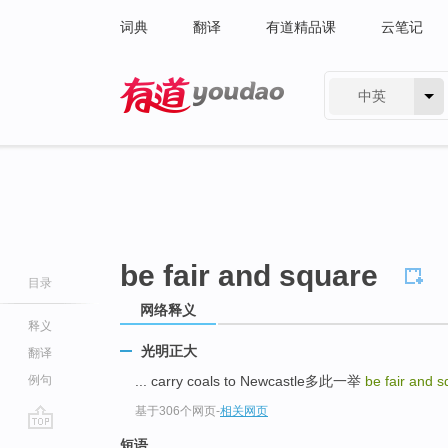
词典
翻译
有道精品课
云笔记
中英
有道 - 网易旗下搜索
be fair and square
目录
网络释义
释义
光明正大
翻译
例句
... carry coals to Newcastle多此一举
be fair and 
基于306个网页
-
相关网页
go
短语