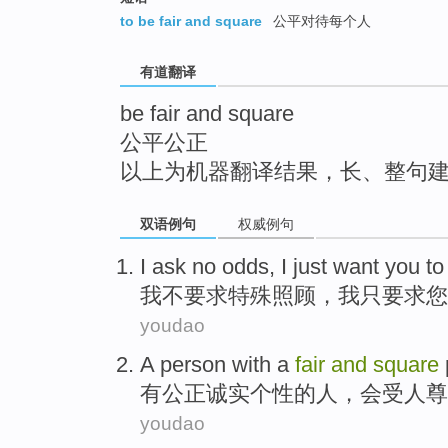
top
to be fair and square
公平对待每个人
有道翻译
be fair and square
公平公正
以上为机器翻译结果，长、整句
双语例句
权威例句
I
ask
no odds
,
I
just
want
you
t
我
不
要求
特殊照顾，我
只
要求
您
youdao
A
person
with
a
fair
and
square
有
公正
诚实
个性
的
人
，
会
受人尊
youdao