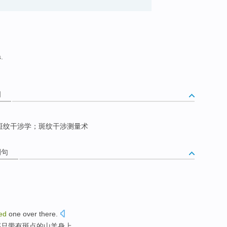
.
词
斑纹干涉学；斑纹干涉测量术
例句
ed
one over there.
那
只带有
斑点
的山羊身上。