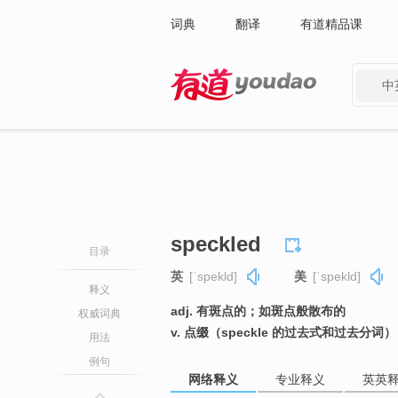
词典
翻译
有道精品课
中
有道 - 网易旗下搜索
speckled
目录
英
[ˈspekld]
美
[ˈspekld]
释义
adj. 有斑点的；如斑点般散布的
权威词典
v. 点缀（speckle 的过去式和过去分词）
用法
例句
网络释义
专业释义
英英