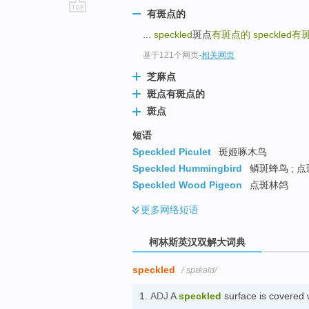
有斑点的
go
...
speckled
斑点
有斑点的
speckled
有
top
基于121个网页
-
相关网页
芝麻点
斑点有斑点的
斑点
短语
Speckled Piculet
斑姬啄木鸟
Speckled Hummingbird
鳞斑蜂鸟 ; 
Speckled Wood Pigeon
点斑林鸽
更多
网络短语
柯林斯英汉双解大词典
speckled
/ˈspɛkəld/
1.
ADJ
A
speckled
surface is covered