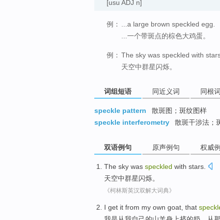
[usu ADJ n]
例：
...a large brown speckled egg.
...一个带斑点的棕色大鸡蛋。
例：
The sky was speckled with stars
天空中群星闪烁。
词组短语
同近义词
同根
speckle pattern
散斑图；斑纹图样
speckle interferometry
散斑干涉法；
双语例句
原声例句
权威
The sky
was
speckled
with stars
.
天空
中
群星
闪烁。
《柯林斯英汉双解大词典》
I
get it from
my
own
goat
,
that
speckl
我
是从
我
自己的
山羊
身上挤的奶，从