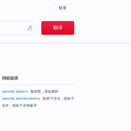
登录
词组短语
speckle pattern
散斑图；斑纹图样
speckle interferometry
散斑干涉法；斑纹干
涉学；斑纹干涉测量术