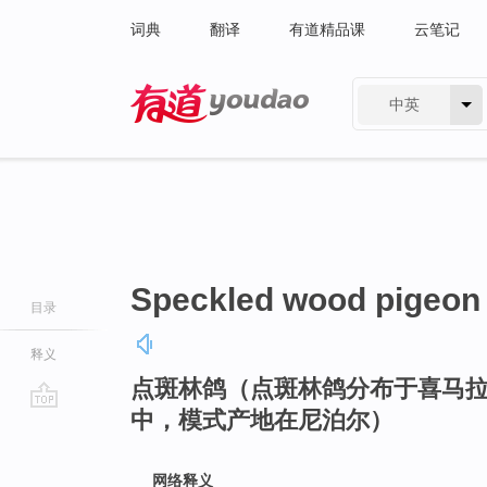
词典
翻译
有道精品课
云笔记
中英
有道 - 网易旗下搜索
Speckled wood pigeon
目录
释义
点斑林鸽（点斑林鸽分布于喜马
中，模式产地在尼泊尔）
go
top
网络释义