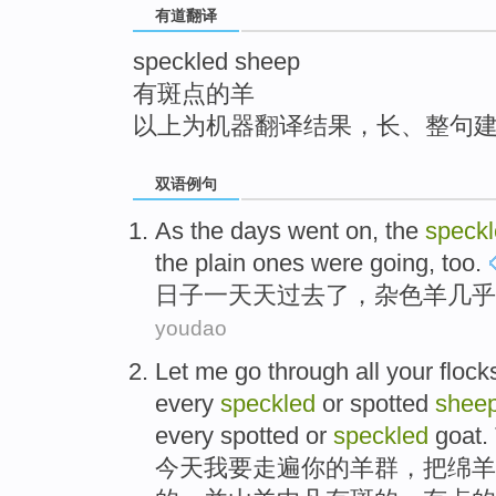
有道翻译
top
speckled sheep
有斑点的羊
以上为机器翻译结果，长、整句
双语例句
As the
days
went
on, the
speck
the
plain
ones were going,
too
.
日子一天天
过去
了，
杂色
羊
几乎
youdao
Let
me
go through all
your
flock
every
speckled
or spotted
shee
every spotted
or
speckled
goat
.
今天
我
要
走遍
你
的
羊群
，
把
绵羊