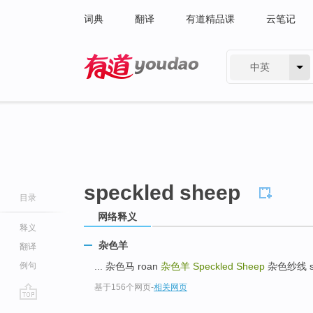
词典
翻译
有道精品课
云笔记
中英
有道 - 网易旗下搜索
speckled sheep
目录
网络释义
释义
杂色羊
翻译
例句
... 杂色马 roan
杂色羊
Speckled Sheep
杂色纱线 sha
基于156个网页
-
相关网页
go