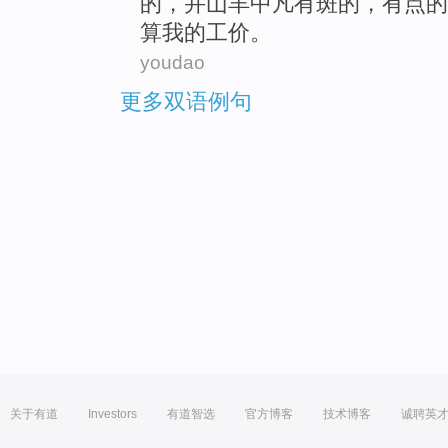
的，并
山羊
中凡有斑的，有点的
算
我
的
工价
。
youdao
更多双语例句
关于有道
Investors
有道智选
官方博客
技术博客
诚聘英