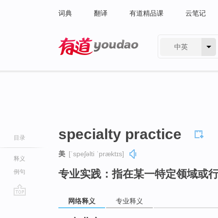
词典
翻译
有道精品课
云笔记
中英
有道 - 网易旗下搜索
specialty practice
目录
美
[ˈspeʃəlti ˈpræktɪs]
释义
专业实践：指在某一特定领域或
例句
网络释义
专业释义
go
top