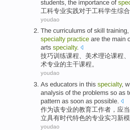
students
, the
importance
of
spec
工科
专业
实践
对于工科
学生
综合
youdao
The
curriculums
of
skill
training
,
specialty
practice
are
the
main
arts
specialty
.
技巧
训练
课程
、
美术
理论
课程、
术专业
的
主干
课程
。
youdao
As
educators
in
this
specialty
,
w
analysis
of
the problems so as 
pattern
as
soon
as possible.
作为
该
专业
的
教育工作者
，
应当
立具有时代特色的专业
实习
新
模
youdao