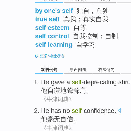
by one's self
独自，单独
true self
真我；真实自我
self esteem
自尊
self control
自我控制；自制
self learning
自学习
更多
词组短语
双语例句
原声例句
权威例句
He
gave a
self
-deprecating
shr
他
自谦
地
耸耸肩
。
《牛津词典》
He
has no
self
-confidence
.
他
毫无
自信
。
《牛津词典》