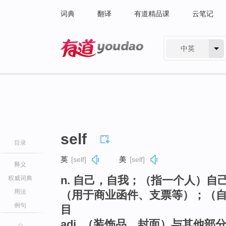
词典
翻译
有道精品课
云笔记
中英
有道 - 网易旗下搜索
self
目录
英
[self]
美
[self]
释义
n. 自己，自我；（指一个人）
权威词典
用法
（用于商业函件、支票等）；（
例句
目
adj. （装饰品，封面）与其他部