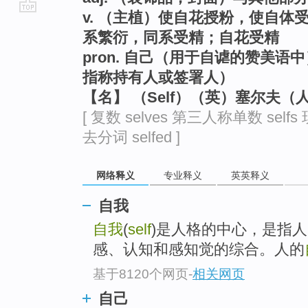
v. （主植）使自花授粉，使自
go
系繁衍，同系受精；自花受精
top
pron. 自己（用于自谑的赞美
指称持有人或签署人）
【名】 （Self）（英）塞尔夫（
[ 复数 selves 第三人称单数 selfs 
去分词 selfed ]
网络释义
专业释义
英英释义
自我
自我
(
self
)是人格的中心，是指
感、认知和感知觉的综合。人的
基于8120个网页
-
相关网页
自己