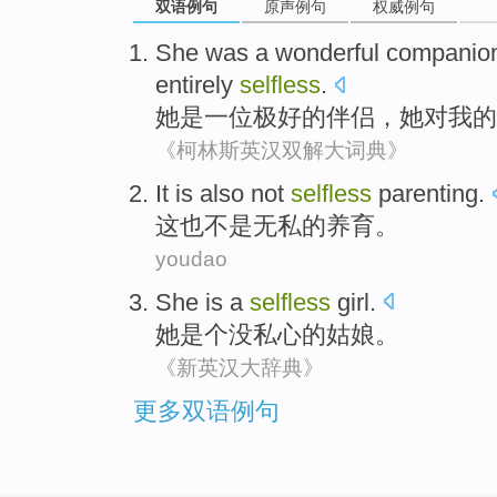
双语例句
原声例句
权威例句
She
was
a
wonderful
companio
entirely
selfless
.
她
是
一位
极好的
伴侣
，
她
对
我
的
《柯林斯英汉双解大词典》
It
is also
not
selfless
parenting
.
这
也
不是
无私的
养育
。
youdao
She
is a
selfless
girl
.
她
是个
没私心的
姑娘
。
《新英汉大辞典》
更多双语例句