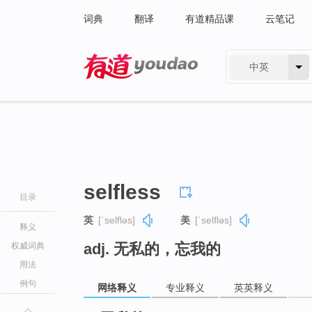
词典
翻译
有道精品课
云笔记
中英
有道 - 网易旗下搜索
selfless
目录
英
[ˈselfləs]
美
[ˈselfləs]
释义
adj. 无私的，忘我的
权威词典
用法
例句
网络释义
专业释义
英英释义