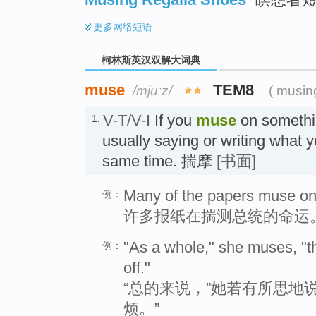
更多
网络短语
柯林斯英汉双解大词典
muse
TEM8
/mjuːz/
( musin
V-T/V-I
If you
muse
on somethin
1.
usually saying or writing what y
same time. 揣摩
[书面]
Many of the papers muse on t
例：
许多报纸在揣测总统的命运
"As a whole," she muses, "t
例：
off."
“总的来说，”她若有所思地说
烦。”