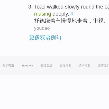
Toad
walked
slowly
round the
c
musing
deeply
.
托德
绕
着
车
慢慢地
走
着，
审视
、
youdao
更多双语例句
关于有道
Investors
有道智选
官方博客
技术博客
诚聘英