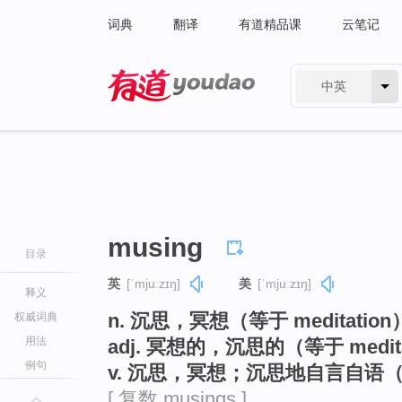
词典
翻译
有道精品课
云笔记
中英
有道 - 网易旗下搜索
musing
目录
英
[ˈmjuːzɪŋ]
美
[ˈmjuːzɪŋ]
释义
n. 沉思，冥想（等于 meditati
权威词典
用法
adj. 冥想的，沉思的（等于 medita
例句
v. 沉思，冥想；沉思地自言自语（
[ 复数 musings ]