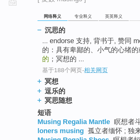
go
网络释义
专业释义
英英释义
top
沉思的
... endorse 支持, 背书于, 赞同
的：具有卑鄙的、小气的心绪的
的
；冥想的 ...
基于188个网页
-
相关网页
冥想
逗乐的
冥思随想
短语
Musing Regalia Mantle
瞑想者
loners musing
孤立者缅怀 ; 独
Musing Regalia Shoes
瞑想者