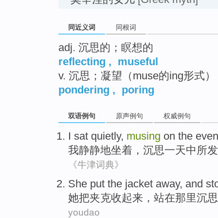
同近义词
同根词
adj. 沉思的；瞑想的
reflecting
,
museful
v. 沉思；凝望（muse的ing形式）
pondering
,
poring
双语例句
原声例句
权威例句
I
sat quietly
,
musing
on
the
even
我
静静地
坐着，
沉思
一天
中所
发
《牛津词典》
She
put the
jacket
away
, and
st
她
把
夹克
收起来
，
站
在
那里沉思
youdao