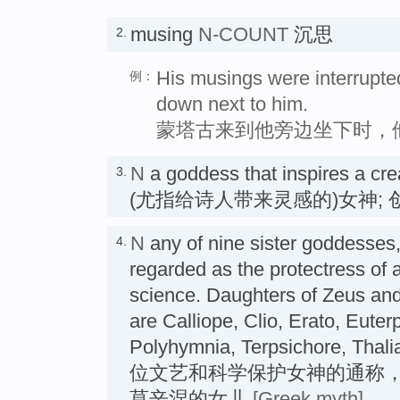
musing
N-COUNT
沉思
2.
His musings were interrupt
例：
down next to him.
蒙塔古来到他旁边坐下时，
N
a goddess that inspires a crea
3.
(尤指给诗人带来灵感的)女神; 
N
any of nine sister goddesse
4.
regarded as the protectress of a 
science. Daughters of Zeus an
are Calliope, Clio, Erato, Eute
Polyhymnia, Terpsichore, Thal
位文艺和科学保护女神的通称
莫辛涅的女儿
[Greek myth]