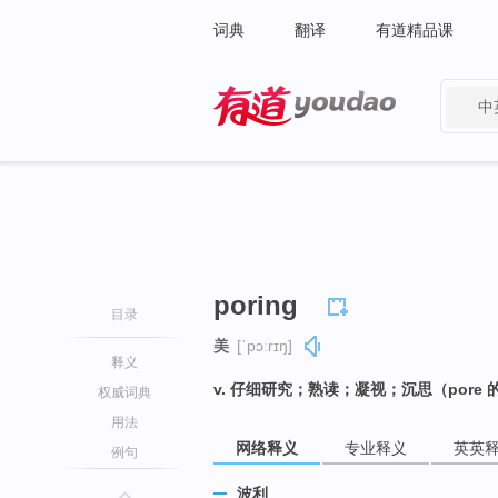
词典
翻译
有道精品课
中
有道 - 网易旗下搜索
poring
目录
美
[ˈpɔːrɪŋ]
释义
v. 仔细研究；熟读；凝视；沉思（pore
权威词典
用法
网络释义
专业释义
英英
例句
波利