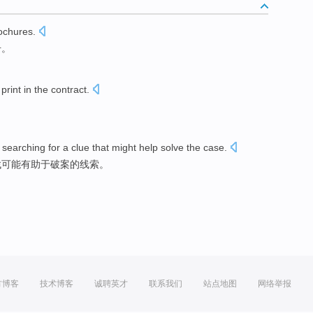
ochures
.
册
。
l
print in
the
contract.
。
,
searching for
a
clue
that
might
help
solve the case
.
找
可能
有助于
破案
的
线索
。
方博客
技术博客
诚聘英才
联系我们
站点地图
网络举报