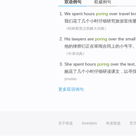
双语例句
权威例句
We
spent
hours
poring
over
travel
br
我们
花了
几个小时
仔细
研究
旅游
宣传
《柯林斯英汉双解大词典》
His
lawyers
are
poring
over
the
smal
他
的
律师们
正在
审阅合同
上
的
小号字
《牛津词典》
She
spent
hours
poring
over
the text
她
花了
几个小时
仔细
研读
课文
，以
寻
youdao
更多双语例句
关于有道
Investors
有道智选
官