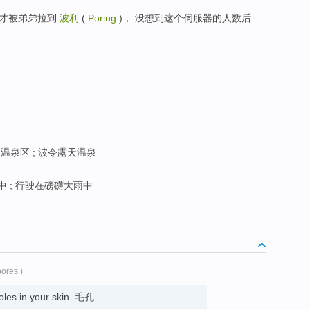
后来才被弟弟拉到
波利
(
Poring
)， 没想到这个伺服器的人数后
天温泉区 ; 波令露天温泉
 ; 行驶在磅礴大雨中
pores )
holes in your skin. 毛孔