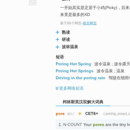
一开始其实是定居于小鸡(Picky)，
go
来竟是最多的XD
top
基于86个网页
-
相关网页
熟读
研读
波林温泉
短语
Poring Hot Spring
波令温泉 ; 波令露
Poring Hot Springs
波令温泉 ; 温泉
Driving in the poring rain
驾驶在细雨中
更多
网络短语
柯林斯英汉双解大词典
pore
CET6+
/pɔː/
( poring, pored, 
1.
N-COUNT
Your
pores
are the tiny 