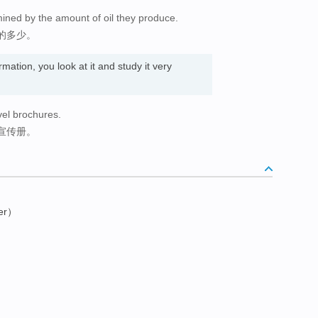
mined by the amount of oil they produce.
的多少。
rmation, you look at it and study it very
vel brochures.
宣传册。
er）