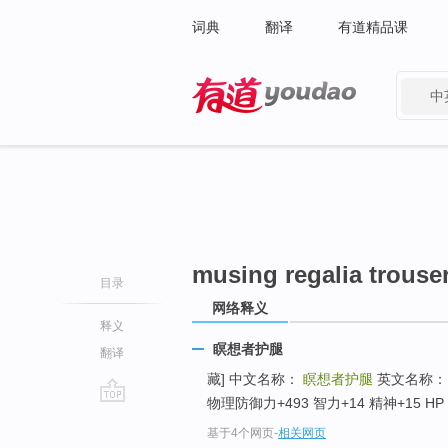
词典
翻译
有道精品课
中
有道 - 网易旗下搜索
musing regalia trouse
目录
网络释义
释义
瞑想者护腿
翻译
藏] 中文名称：
瞑想者护腿
英文名称
物理防御力+493 智力+14 精神+15 HP M
go
基于4个网页
-
相关网页
top