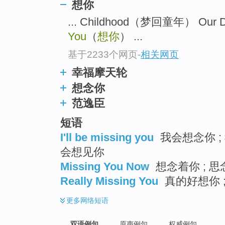
想你
... Childhood（梦回童年） O
You
（
想你
） ...
基于2233个网页
-
相关网页
幸福摩天轮
想念你
范逸臣
短语
I'll be missing you
我会想念你 ; 
会想见你
Missing You Now
想念着你 ; 思
Really Missing You
真的好想你 
更多
网络短语
双语例句
原声例句
权威例句