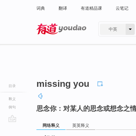
词典
翻译
有道精品课
云笔记
中英
有道 - 网易旗下搜索
missing you
目录
释义
思念你：对某人的思念或想念之
例句
网络释义
英英释义
go
top