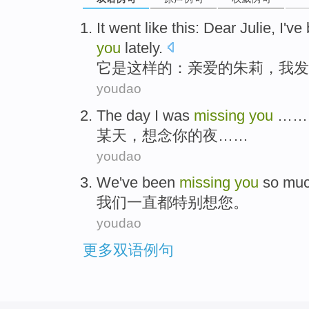
I
t went like this: Dear Julie, I'v
you
lately.
它
是这样的：亲爱的朱莉，我发
youdao
The day
I was
missing
you
……
某
天，
想念
你的夜……
youdao
We
've been
missing
you
so muc
我们
一直
都
特别想
您
。
youdao
更多双语例句