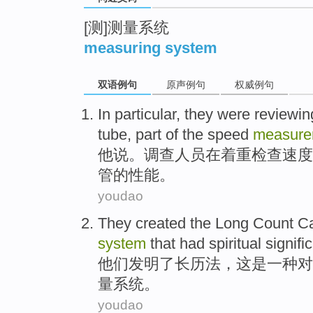
[测]测量系统
measuring system
双语例句
原声例句
权威例句
In
particular, they were
reviewin
tube
,
part
of the
speed
measure
他说。调查人员
在
着重
检查
速度
管
的
性能
。
youdao
They
created
the
Long
Count C
system
that
had
spiritual
signifi
他们
发明
了
长
历法
，
这
是
一种
对
量
系统
。
youdao