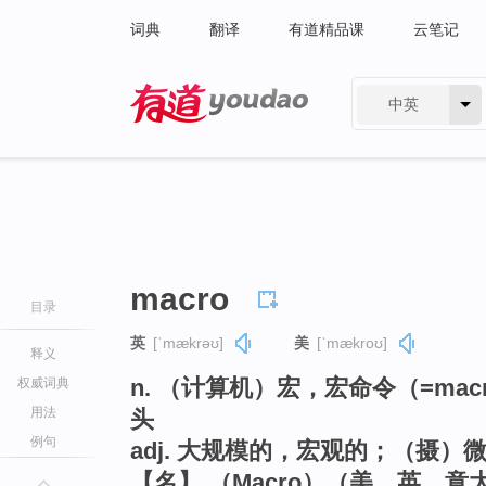
词典
翻译
有道精品课
云笔记
中英
有道 - 网易旗下搜索
macro
目录
英
[ˈmækrəʊ]
美
[ˈmækroʊ]
释义
n. （计算机）宏，宏命令（=macro
权威词典
用法
头
例句
adj. 大规模的，宏观的；（摄）
【名】 （Macro）（美、英、