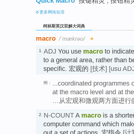
Quick Macro
按键精灵 ; 按钮精灵
更多
网络短语
柯林斯英汉双解大词典
macro
/ˈmækrəʊ/
ADJ
You use
macro
to indicat
1.
to a general area, rather than b
specific. 宏观的
[技术]
[usu ADJ
...coordinated programmes o
例：
at the macro level and at the
…从宏观和微观两方面进行
N-COUNT
A
macro
is a shorte
2.
computer command which make
out a set of actions. 宏指令
[计