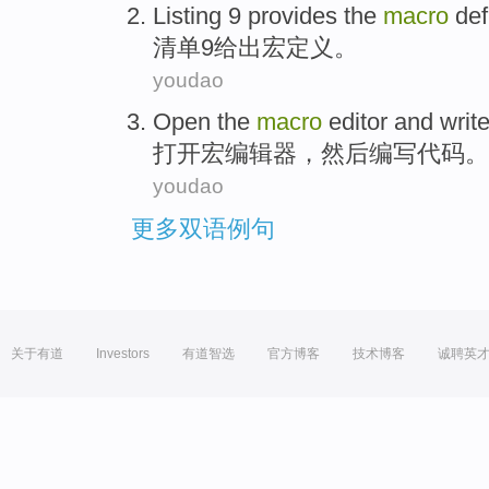
Listing
9
provides the
macro
def
清单
9
给出
宏
定义
。
youdao
Open the
macro
editor
and writ
打开
宏
编辑器
，
然后
编写代码。
youdao
更多双语例句
关于有道
Investors
有道智选
官方博客
技术博客
诚聘英