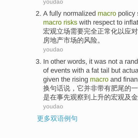
youdao
A
fully
normalized
macro
policy
macro
risks
with respect to
infla
宏观
立场
需要
完全
正常化
以
应对
房地产
市场
的风险。
youdao
In
other words
,
it
was not
a
ran
of
events
with
a
fat
tail
but
actua
given
the
rising
macro
and
finan
换
句
话说，
它
并非
带有
肥
尾
的
一
是
在
事先
观察到
上升
的宏观及金
youdao
更多双语例句