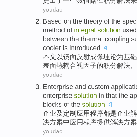
提出了
一个
数值
路径
积分
解法
来
youdao
Based
on the
theory
of the
spec
method of
integral
solution
used 
between
the
thermal
coupling
s
cooler
is
introduced
.
本文
以
镜面反射
成像
理论
为基础
表面
热
耦合
视
因子
的
积分
解法
。
youdao
Enterprise
and
custom
applicat
enterprise
solution
in that
the
ap
blocks
of
the
solution
.
企业
及
定制
应用
程序
都是
企业
解
决方案
中
应用程序
提供
解决方案
youdao