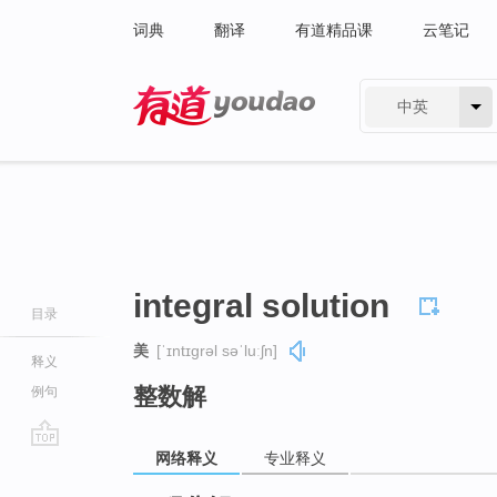
词典
翻译
有道精品课
云笔记
中英
有道 - 网易旗下搜索
integral solution
目录
美
[ˈɪntɪɡrəl səˈluːʃn]
释义
整数解
例句
网络释义
专业释义
go
top