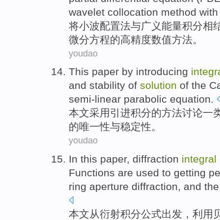
wavelet
collocation
method
with
将
小波
配置
法
与
广义
能量
积分
相
微分
方程
的
高精度
数值
方法
。
youdao
This paper
by
introducing
integr
and
stability
of
solution
of the
C
semi-linear
parabolic
equation
.
本文
采用
引进
积分
的
方法
讨论
一
的
唯一性
与
稳定性
。
youdao
In this paper
,
diffraction
integral
Functions
are used to getting p
ring
aperture
diffraction,
and
the
本文
从
衍射
积分
公式出发
，利用