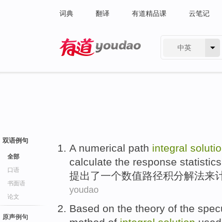
词典
翻译
有道精品课
云笔记
中英
有道 - 网易旗下搜索
双语例句
A
numerical
path
integral
soluti
全部
calculate
the
response
statistics
口语
提出了
一个
数值
路径
积分
解法
来
书面语
youdao
论文
Based
on the
theory
of the
spec
原声例句