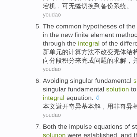
宕机，
可
无缝切换
到
备份
系统
。
youdao
The
common
hypotheses
of
the
in the
new
finite element
metho
through
the
integral
of the
diffe
新
单元
的
计算
方法
不
改变
壳体
结
向
分段
积分
来完成
问题
的
求解
，
youdao
Avoiding
singular
fundamental
s
singular
fundamental
solution
to
integral
equation
.
本文避开
奇异
基本
解
，
用
非
奇异
youdao
Both the
impulse
equations
of
s
solution
were established
, and 