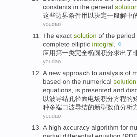
constants
in
the
general
solutio
这些边界
条件
用以
决定
一般
解
中
youdao
The
exact
solution
of
the
period
complete
elliptic
integral
.
应用
第
一类
完全
椭圆
积分
求出了
youdao
A
new
approach
to
analysis
of
m
based on
the
numerical
solution
equations
,
is presented
and dis
以
波导
结
孔径面
电场
积分
方程
的
种多
端口
波导结的
新型
数值
分析
youdao
A
high accuracy
algorithm
for
nu
partial
differential
equation
(PDE