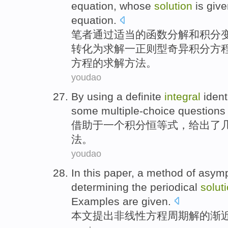
equation
, whose
solution
is
give
equation.
笔者
通过
适当
的
函数
分解
和
积分
转化
为
求解
一
正则型奇异
积分
方
方程的求解方法。
youdao
By using
a
definite
integral
ident
some
multiple-choice questions
借助于
一
个
积分
恒等式
，
给出了
法
。
youdao
In this paper
, a
method
of
asymp
determining the
periodical
solut
Examples
are given.
本文
提出
非线性
方程
周期
解
的
渐