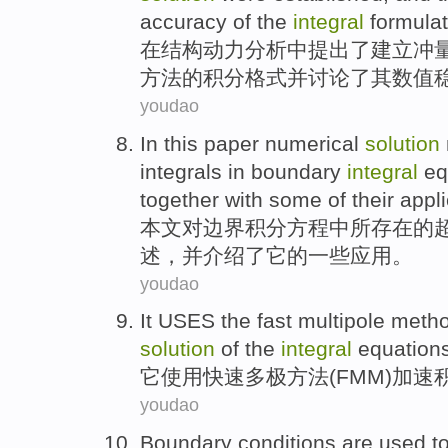
accuracy
of
the
integral
formula
在
结构
动力
分析
中
提出
了
建立
冲
方法
的
积分
格式并讨论了其数值
youdao
In this paper
numerical
solution
integrals
in
boundary
integral
eq
together with
some
of
their
appli
本文
对
边界
积分
方程
中
所存在
的
述
，并介绍了它的
一些
应用。
youdao
It
USES
the
fast
multipole
meth
solution
of
the
integral
equation
它
使用
快速
多极
方法
(
FMM
)
加速
youdao
Boundary
conditions
are used
t