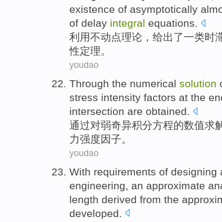
existence
of
asymptotically
alm
of
delay
integral
equations
.
利用
不动
点
理论
，
给出
了
一类
时
性
定理
。
youdao
Through
the
numerical
solution
stress
intensity
factors
at the en
intersection are obtained
.
通过
对
弱奇异积分
方程
的
数值
求
力
强度
因子
。
youdao
With
requirements
of
designing
engineering
, an
approximate
ana
length
derived from the
approxi
developed.