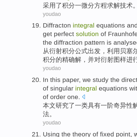
采用了
积分一
微分
方程
求解
技术
youdao
Diffracton
integral
equations
an
get perfect
solution
of
Fraunhofe
the
diffraction
pattern
is analys
从
衍射
积分
公式出发
，
利用贝塞
积分
的
精确
解
，
并
对
衍射
图样
进
youdao
In this paper
,
we study
the
direc
of
singular
integral
equations
wit
of
order
one
.
本文
研究
了
一类
具有
一
阶
奇异
性
法。
youdao
Using
the
theory
of
fixed
point
,