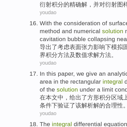
衍射积分
的
精确
解
，
并
对
衍射
图
youdao
With the
consideration
of
surfac
method
and
numerical
solution
m
cavitation
bubble
collapsing
nea
导出
了
考虑
表面
张力影响
下
模拟
界
积分
方法
及
数值
求解
方法。
youdao
In
this paper
,
we give an
analyti
area
in
the
rectangular
integral
of
the
solution
under
a
limit
cond
在
本文
中，
给出
了
方形
积分
区域
条件下
验证
了
该
解析解的
合理性
youdao
The
integral
differential
equatio