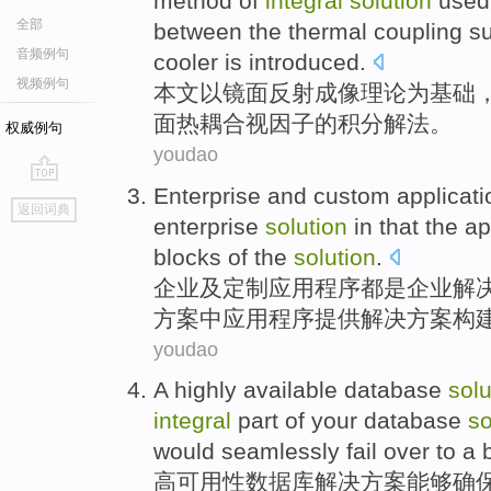
method of
integral
solution
used 
全部
between
the
thermal
coupling
s
音频例句
cooler
is
introduced
.
视频例句
本文
以
镜面反射
成像
理论
为基础
面
热
耦合
视
因子
的
积分
解法
。
权威例句
youdao
Enterprise
and
custom
applicat
go
返回词典
top
enterprise
solution
in that
the
ap
blocks
of
the
solution
.
企业
及
定制
应用
程序
都是
企业
解
方案
中
应用程序
提供
解决方案
构
youdao
A
highly
available
database
solu
integral
part
of
your database
so
would seamlessly
fail over
to
a
高
可用性
数据库
解决
方案
能够
确