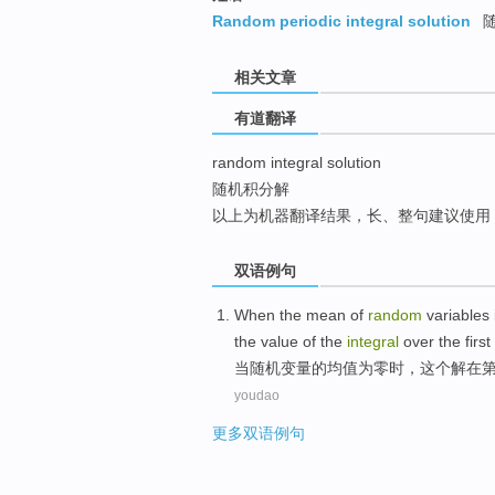
top
Random periodic integral solution
随
相关文章
有道翻译
random integral solution
随机积分解
以上为机器翻译结果，长、整句建议使用
双语例句
When
the
mean
of
random
variables
the
value
of
the
integral
over
the first
当
随机
变量
的
均值
为
零时，
这个
解
在
youdao
更多双语例句