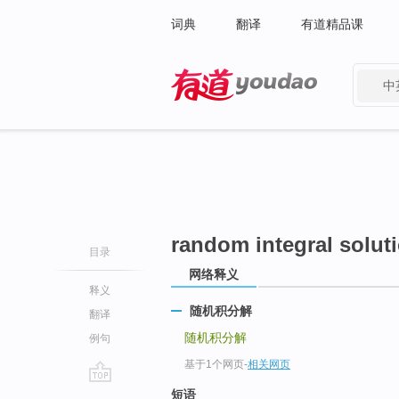
词典
翻译
有道精品课
中
有道 - 网易旗下搜索
random integral solut
目录
网络释义
释义
随机积分解
翻译
随机积分解
例句
基于1个网页
-
相关网页
go
短语