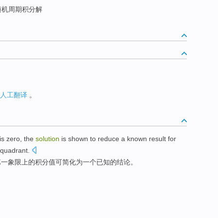
机周期积分解
人工翻译
。
is zero
,
the
solution
is shown
to
reduce
a
known
result
for
quadrant
.
第一
象限上
的
积分
值
可简化
为
一个
已知
的
结论
。