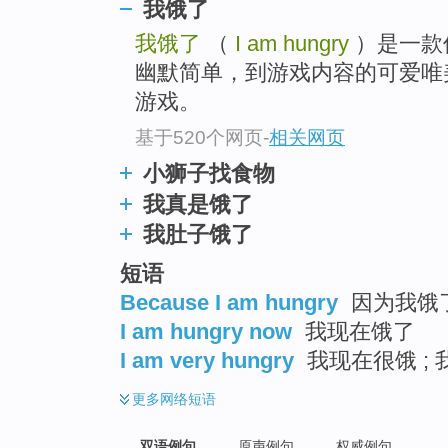
我饿了
我饿了
（
I am hungry
）是一款
幽默简单，到游戏内容的可爱唯
游戏。
基于520个网页
-
相关网页
小狮子找食物
我真是饿了
我肚子饿了
短语
Because I am hungry
因为我饿
I am hungry now
我现在饿了
I am very hungry
我现在很饿 ; 
更多
网络短语
双语例句
原声例句
权威例句