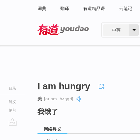
词典
翻译
有道精品课
云笔记
中英
有道 - 网易旗下搜索
I am hungry
目录
美
[aɪ əm ˈhʌŋɡri]
释义
我饿了
例句
网络释义
go
top