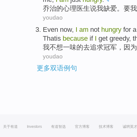
乔治
的
心理医生
说
我
缺
爱
。
要
我
youdao
Even now,
I
am
not
hungry
for 
Thatis
because
if
I
get
greedy
, 
我
不想一味的去追求
冠军
，
因为
youdao
更多双语例句
关于有道
Investors
有道智选
官方博客
技术博客
诚聘英