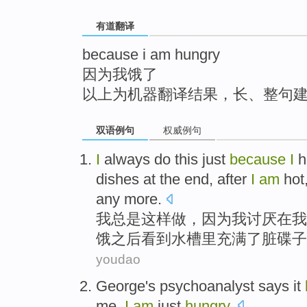
top
有道翻译
because i am hungry
因为我饿了
以上为机器翻译结果，长、整句
双语例句
权威例句
I
always
do this
just
because
I
h
dishes
at
the end,
after
I
am
hot
any more.
我
总是
这样
做，
因为
我
讨厌
在
我
饿
之后
看到
水槽
里
充满
了
脏碟子
youdao
George
's
psychoanalyst
says
it
me
,
I
am
just
hungry
.