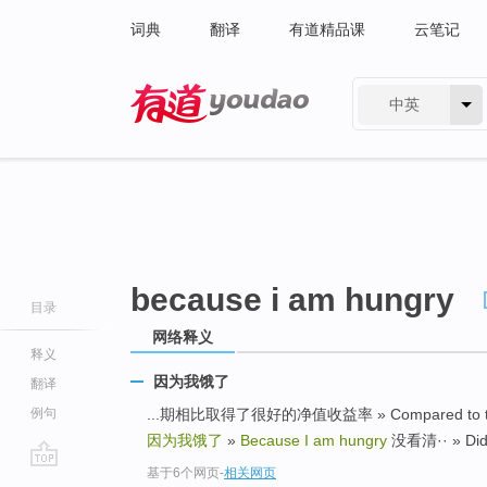
词典
翻译
有道精品课
云笔记
中英
有道 - 网易旗下搜索
because i am hungry
目录
网络释义
释义
因为我饿了
翻译
例句
...期相比取得了很好的净值收益率 » Compared to the sam
因为我饿了
»
Because I am hungry
没看清·· » Did n
基于6个网页
-
相关网页
go