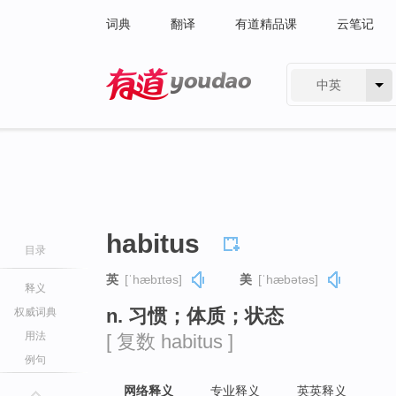
词典
翻译
有道精品课
云笔记
中英
有道 - 网易旗下搜索
habitus
目录
英
[ˈhæbɪtəs]
美
[ˈhæbətəs]
释义
n. 习惯；体质；状态
权威词典
用法
[ 复数 habitus ]
例句
网络释义
专业释义
英英释义