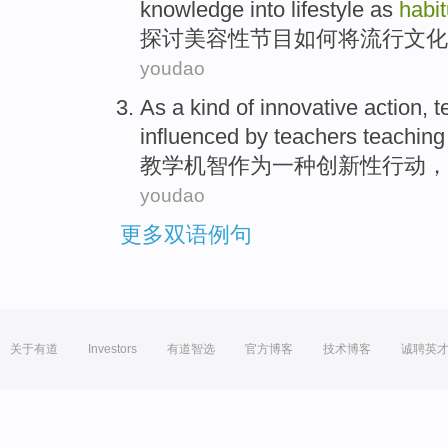
knowledge
into
lifestyle
as
habi
探讨
美容
性
节目
如何
将
流行
文化
youdao
As
a
kind of
innovative
action
,
t
influenced by
teachers
teachin
教学
机智
作为
一
种
创新性
行动
，
youdao
更多双语例句
关于有道
Investors
有道智选
官方博客
技术博客
诚聘英