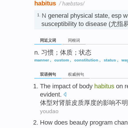
habitus
/ˈhæbɪtəs/
N
general physical state, esp wi
1.
susceptibility to disease
同近义词
同根词
n. 习惯；体质；状态
manner
,
custom
,
constitution
,
status
,
wa
双语例句
权威例句
The
impact
of
body
habitus
on
r
evident
.
体型
对
肾脏
皮质
厚度
的
影响
不
明
youdao
How does
beauty
program
chan